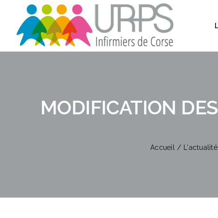
Passer
au
L
contenu
MODIFICATION DES
Accueil
L'actualit