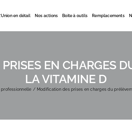
’Union en détail
Nos actions
Boite à outils
Remplacements
N
 PRISES EN CHARGES 
LA VITAMINE D
é professionnelle
Modification des prises en charges du prélèvem